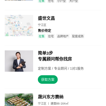
在售
住宅
小户型
大户型
盛世文昌
宁江区
售价待定
效果图
在售
住宅
品牌地产
配套成熟
简单3步
专属顾问帮你找房
定制方案 / 专业顾问 / 1对1服务
获取方案
晟兴东方赛纳
宁江区 丨 建面86-164㎡