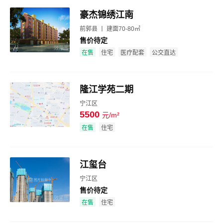
豪杰锦绣江南
前郭县 丨 建面70-80㎡
售价待定
效果图
在售
住宅
医疗配套
公交直达
隆江学苑二期
宁江区
5500
元/m²
效果图
在售
住宅
江玺台
宁江区
售价待定
效果图
在售
住宅