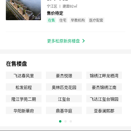
宁江区 丨 建面92㎡
售价待定
效果图
在售
住宅
早教机构
医疗配套
更多松原新房楼盘
在售楼盘
飞达春风里
豪杰悦璟
锦绣江畔龙栖湾
松发前程
奥林匹克花园
豪杰锦绣江南
隆江学苑二期
江玺台
飞达江玺台锦园
华阳新華府
鼎基华庭
亚泰澜熙郡