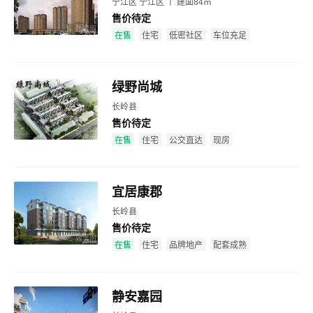
宁江区 宁江区 丨 建面84㎡
售价待定
效果图
在售
住宅
低密社区
车位充足
绿野尚城
长岭县
售价待定
效果图
在售
住宅
公交直达
现房
宜居康郡
长岭县
售价待定
效果图
在售
住宅
品牌地产
配套成熟
静安嘉园