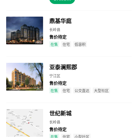
鼎基华庭
长岭县
售价待定
效果图
在售
住宅
低容积
亚泰澜熙郡
宁江区
售价待定
效果图
在售
住宅
公交直达
大型社区
世纪新城
长岭县
售价待定
效果图
在售
住宅
小型社区