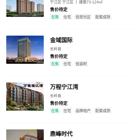
宁江区 宁江区 丨 建面73-124㎡
售价待定
效果图
在售
住宅
低密社区
配套成熟
金域国际
长岭县
售价待定
效果图
在售
住宅
低容积
万程宁江湾
长岭县
售价待定
效果图
在售
住宅
品牌地产
配套成熟
鼎峰时代