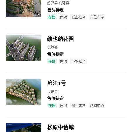
前郭县 前郭县
售价待定
效果图
在售
住宅
低密社区
车位充足
维也纳花园
长岭县
售价待定
效果图
在售
住宅
小型社区
滨江1号
长岭县
售价待定
效果图
在售
住宅
配套成熟
购物中心
松原中信城