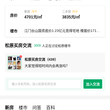
新房
持平
二手房
持平
房价
4701元/㎡
3835元/㎡
厦门滨北超级总部基地规划调整 新增住宅用地约5.4万平方米
江门台山国资底价1.23亿元竞得宅地 楼面价1715元/㎡
楼市
恺德集团3.806亿竞得武汉洪山区宅地 竞价32轮溢价21%
松原买房交流
3009
人正在讨论松原楼市
大家觉得这里未来发展怎么样？
佛山南国酒店地块部分被无偿收回 闲置13年终有进展
感谢你的推荐，很匹配我的诉求哇
看了你发的区域解读，受益良多啊
松原买房交流（439）
松原未来房价走势怎么样？
大家觉得短时间内会再涨吗？
广州市天河区广东电视台地块挂牌 起始价21.41亿元
最近房子价格情况怎么样？
感谢各位的答疑解惑！我悟了！
大家觉得这里未来发展怎么样？
厦门滨北超级总部基地规划调整 新增住宅用地约5.4万平方米
加入交流
新房
楼市
问答
百科