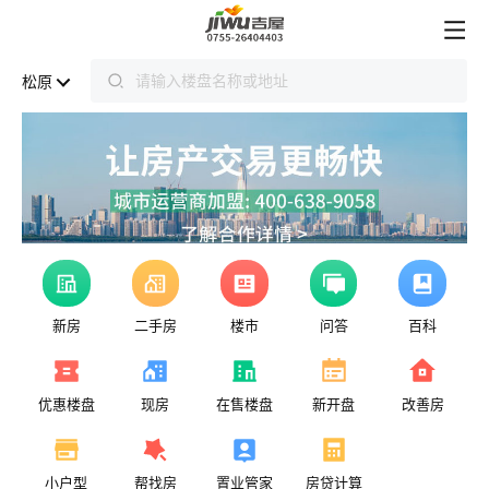
松原
新房
二手房
楼市
问答
百科
优惠楼盘
现房
在售楼盘
新开盘
改善房
小户型
帮找房
置业管家
房贷计算