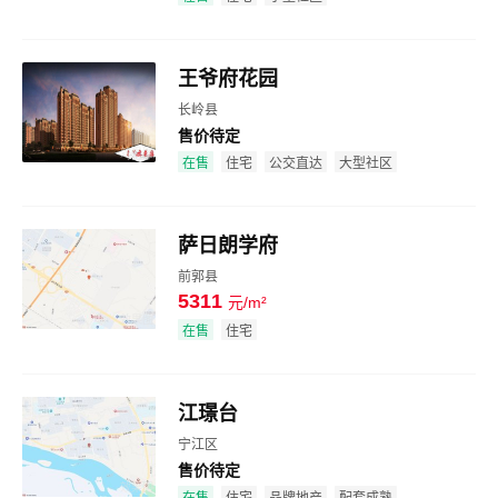
王爷府花园
长岭县
售价待定
效果图
在售
住宅
公交直达
大型社区
萨日朗学府
前郭县
5311
元/m²
效果图
在售
住宅
江璟台
宁江区
售价待定
效果图