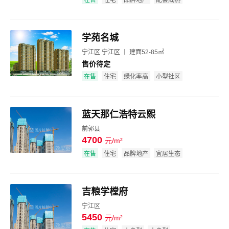
在售
住宅
品牌地产
配套成熟
学苑名城
宁江区 宁江区 丨 建面52-85㎡
售价待定
效果图
在售
住宅
绿化率高
小型社区
蓝天那仁浩特云熙
前郭县
4700
元/m²
效果图
在售
住宅
品牌地产
宜居生态
吉粮学樘府
宁江区
5450
元/m²
效果图