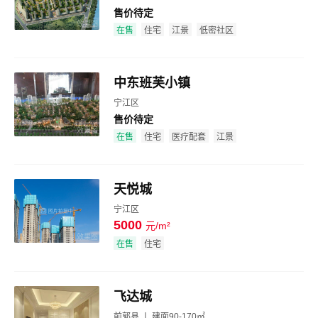
售价待定
效果图
在售
住宅
江景
低密社区
中东班芙小镇
宁江区
售价待定
效果图
在售
住宅
医疗配套
江景
天悦城
宁江区
5000
元/m²
效果图
在售
住宅
飞达城
前郭县 丨 建面90-170㎡