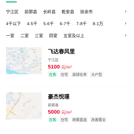
宁江区
前郭县
长岭县
乾安县
扶余市
4千以下
4-5千
5-6千
6-7千
7-8千
8-1万
1万以上
一室
二室
三室
四室
五室及以上
飞达春风里
宁江区
5100
元/m²
效果图
在售
住宅
高绿化率
大户型
豪杰悦璟
前郭县
5000
元/m²
效果图
在售
住宅
刚需直选
改善置业