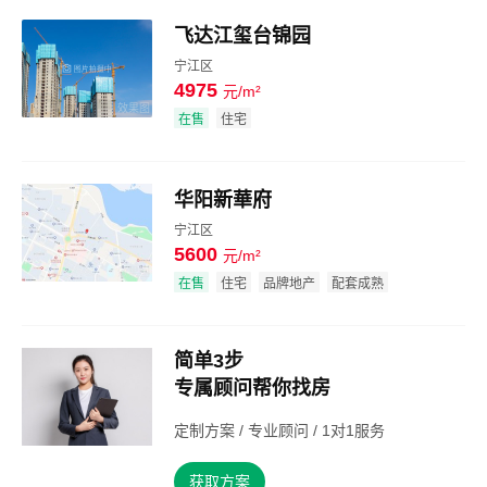
飞达江玺台锦园
宁江区
4975
元/m²
效果图
在售
住宅
华阳新華府
宁江区
5600
元/m²
效果图
在售
住宅
品牌地产
配套成熟
简单3步
专属顾问帮你找房
定制方案 / 专业顾问 / 1对1服务
获取方案