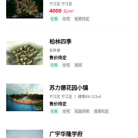
宁江区 宁江区
4000
元/m²
效果图
在售
住宅
低密社区
柏林四季
长岭县
售价待定
效果图
在售
住宅
现房
苏力德花园小镇
宁江区 宁江区 丨 建面69-123㎡
售价待定
效果图
在售
住宅
花园洋房
低密社区
广宇华隆学府