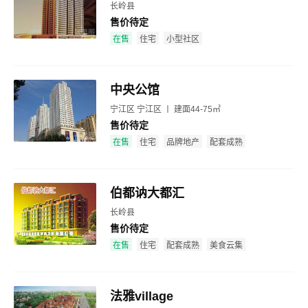
长岭县
售价待定
效果图
在售
住宅
小型社区
中央公馆
宁江区 宁江区 丨 建面44-75㎡
售价待定
效果图
在售
住宅
品牌地产
配套成熟
伯都讷大都汇
长岭县
售价待定
效果图
在售
住宅
配套成熟
美食云集
法雅village