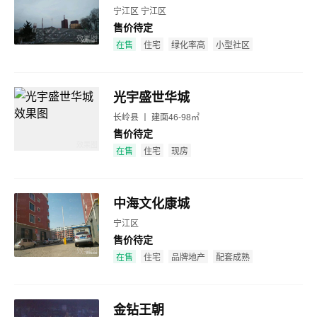
宁江区 宁江区
售价待定
效果图
在售
住宅
绿化率高
小型社区
光宇盛世华城
长岭县 丨 建面46-98㎡
售价待定
效果图
在售
住宅
现房
中海文化康城
宁江区
售价待定
效果图
在售
住宅
品牌地产
配套成熟
金钻王朝