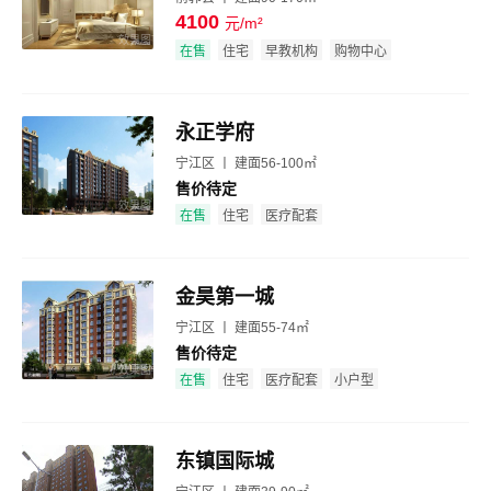
4100
元/m²
效果图
在售
住宅
早教机构
购物中心
永正学府
宁江区 丨 建面56-100㎡
售价待定
效果图
在售
住宅
医疗配套
金昊第一城
宁江区 丨 建面55-74㎡
售价待定
效果图
在售
住宅
医疗配套
小户型
东镇国际城