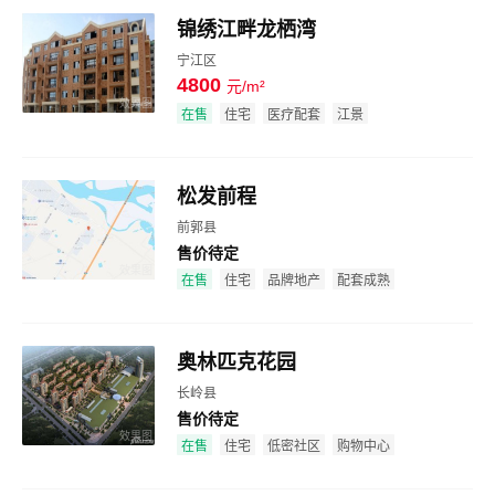
锦绣江畔龙栖湾
宁江区
4800
元/m²
效果图
在售
住宅
医疗配套
江景
松发前程
前郭县
售价待定
效果图
在售
住宅
品牌地产
配套成熟
奥林匹克花园
长岭县
售价待定
效果图
在售
住宅
低密社区
购物中心